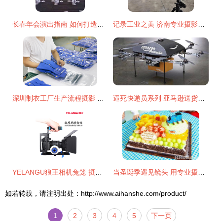
长春年会演出指南 如何打造一场令人难忘的盛宴？
记录工业之美 济南专业摄影团队如何精准捕捉工厂与园区内外空间
深圳制衣工厂生产流程摄影 捕捉车间工作细节的视觉叙事
逼死快递员系列 亚马逊送货无人机再出新招，这次瞄准摄影摄像服务
YELANGU狼王相机兔笼 摄影摄像的硬核辅助与专业服务升级
当圣诞季遇见镜头 用专业摄影定格节日温馨与商业机遇
如若转载，请注明出处：http://www.aihanshe.com/product/
1
2
3
4
5
下一页