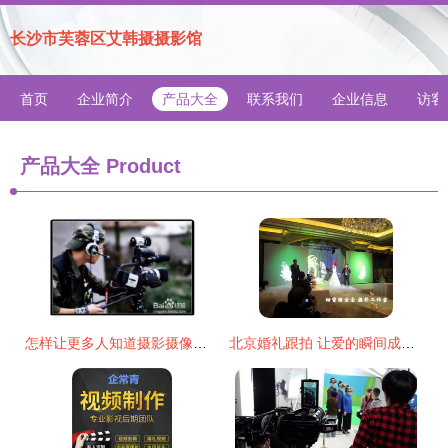
长沙市芙蓉区艾韩摄摄影馆
首页
企业简介
产品大全
联系我们
企业信息
访客
产品大全
Product
怎样让更多人知道摄影摄像服务
北京婚礼跟拍 让爱的瞬间成为永恒——婚庆摄影摄像全攻略