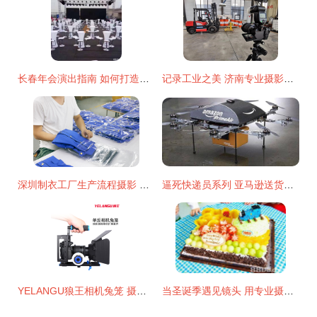
长春年会演出指南 如何打造一场令人难忘的盛宴？
记录工业之美 济南专业摄影团队如何精准捕捉工厂与园区内外空间
深圳制衣工厂生产流程摄影 捕捉车间工作细节的视觉叙事
逼死快递员系列 亚马逊送货无人机再出新招，这次瞄准摄影摄像服务
YELANGU狼王相机兔笼 摄影摄像的硬核辅助与专业服务升级
当圣诞季遇见镜头 用专业摄影定格节日温馨与商业机遇