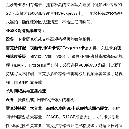
克沙专业系列存储卡，拥有极高的持续写入速度（例如V90等级的
SD卡或超过1500MB/s读写的CFexpress卡），能轻松应对RAW格
式连拍，确保缓冲区快速清空，不错过任何瞬间。
4K/8K高清视频录制
：
设备
：专业摄像机或支持高规格视频的微单相机。
雷克沙搭配
：
视频专用SD卡或CFexpress卡
是关键。关注卡的
视
频速度等级
（如V30、V60、V90）。录制4K/8K高帧率或高码流视
频（如All-I、ProRes编码）时，必须选择V60或V90等级，以保证
持续写入不掉帧。雷克沙多款存储卡明确标注视频兼容等级，是视
频工作者的可靠保障。
长时间纪实与直播推流
：
设备
：摄像机或用作网络摄像头的相机。
雷克沙搭配
：
大容量、高耐久度的SD卡或便携式固态硬盘
。长时
间录制需要超大容量（256GB、512GB或更大），同时卡的耐用
性和稳定性至关重要。雷克沙存储卡经过严格测试，能适应长时间