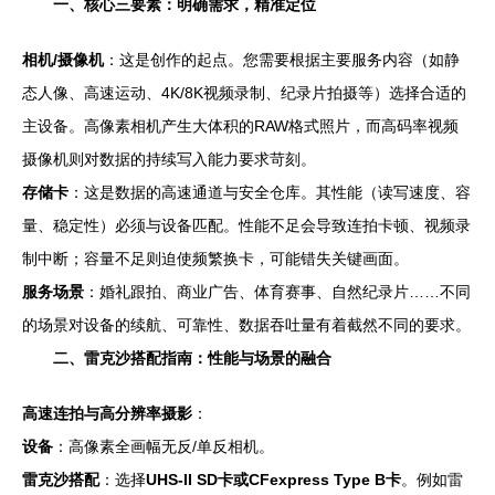
一、核心三要素：明确需求，精准定位
相机/摄像机
：这是创作的起点。您需要根据主要服务内容（如静
态人像、高速运动、4K/8K视频录制、纪录片拍摄等）选择合适的
主设备。高像素相机产生大体积的RAW格式照片，而高码率视频
摄像机则对数据的持续写入能力要求苛刻。
存储卡
：这是数据的高速通道与安全仓库。其性能（读写速度、容
量、稳定性）必须与设备匹配。性能不足会导致连拍卡顿、视频录
制中断；容量不足则迫使频繁换卡，可能错失关键画面。
服务场景
：婚礼跟拍、商业广告、体育赛事、自然纪录片……不同
的场景对设备的续航、可靠性、数据吞吐量有着截然不同的要求。
二、雷克沙搭配指南：性能与场景的融合
高速连拍与高分辨率摄影
：
设备
：高像素全画幅无反/单反相机。
雷克沙搭配
：选择
UHS-II SD卡或CFexpress Type B卡
。例如雷