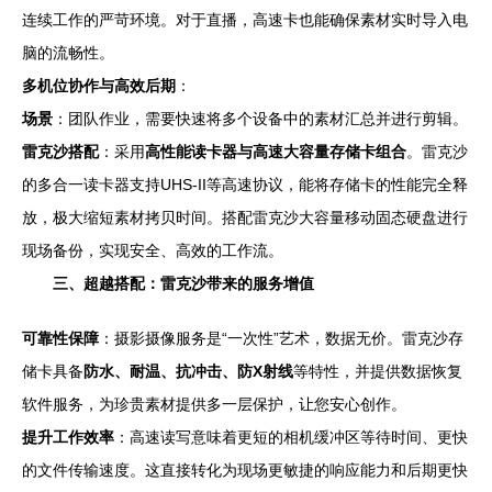
连续工作的严苛环境。对于直播，高速卡也能确保素材实时导入电
脑的流畅性。
多机位协作与高效后期
：
场景
：团队作业，需要快速将多个设备中的素材汇总并进行剪辑。
雷克沙搭配
：采用
高性能读卡器与高速大容量存储卡组合
。雷克沙
的多合一读卡器支持UHS-II等高速协议，能将存储卡的性能完全释
放，极大缩短素材拷贝时间。搭配雷克沙大容量移动固态硬盘进行
现场备份，实现安全、高效的工作流。
三、超越搭配：雷克沙带来的服务增值
可靠性保障
：摄影摄像服务是“一次性”艺术，数据无价。雷克沙存
储卡具备
防水、耐温、抗冲击、防X射线
等特性，并提供数据恢复
软件服务，为珍贵素材提供多一层保护，让您安心创作。
提升工作效率
：高速读写意味着更短的相机缓冲区等待时间、更快
的文件传输速度。这直接转化为现场更敏捷的响应能力和后期更快